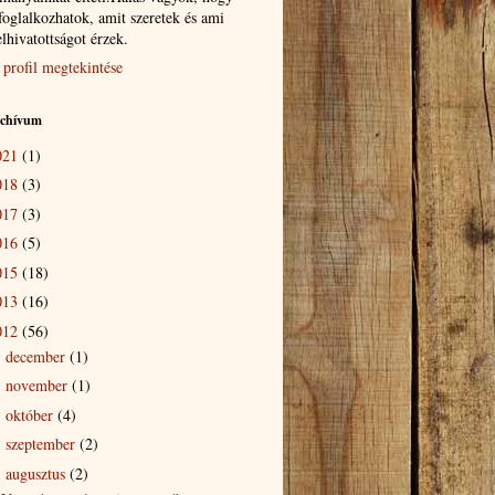
foglalkozhatok, amit szeretek és ami
elhivatottságot érzek.
 profil megtekintése
rchívum
021
(1)
018
(3)
017
(3)
016
(5)
015
(18)
013
(16)
012
(56)
december
(1)
►
november
(1)
►
október
(4)
►
szeptember
(2)
►
augusztus
(2)
▼