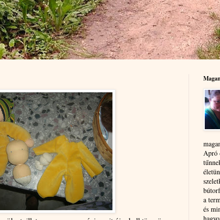
Magam
magam
Apró 
tűnne
életün
szele
bútor
a term
és mi
hagyo