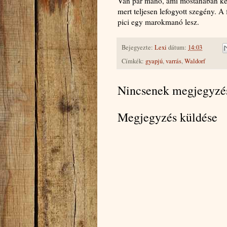
Van pár manó, ami mostanában kész
mert teljesen lefogyott szegény. A 
pici egy marokmanó lesz.
Bejegyezte:
Lexi
dátum:
14:03
Címkék:
gyapjú
,
varrás
,
Waldorf
Nincsenek megjegyzé
Megjegyzés küldése