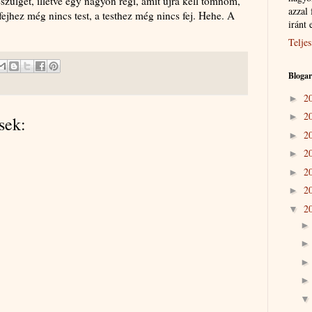
ülget, illetve egy nagyon régi, amit újra kell tömnöm,
azzal 
fejhez még nincs test, a testhez még nincs fej. Hehe. A
iránt 
Teljes
Bloga
2
►
2
►
sek:
2
►
2
►
2
►
2
►
2
▼