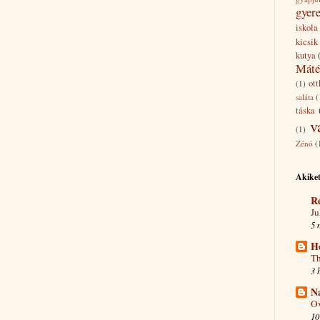
gyer
iskola
kicsik
kutya
Máté
ott
(1)
saláta
(
táska
v
(1)
Zénó
(
Akiket
R
Ju
5 
H
Th
3 
N
Ov
10