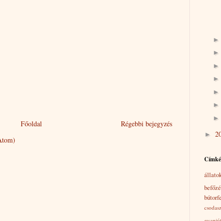
Főoldal
Régebbi bejegyzés
2
►
Atom)
Címk
állato
befőzé
bútorf
csodas
gyapjúf