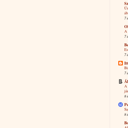
Sz
Úr
áb
7 
O
A 
7 
B
Es
7 
I
Bú
7 
Á
A 
já
8 
P
Sa
8 
B
Ah