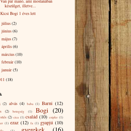
Van pár manó, ami mostanában
készülget, illetve...
Kicsi Bogi 1 éves lett
július
(2)
►
június
(6)
►
május
(7)
►
április
(6)
►
március
(10)
►
február
(10)
►
január
(5)
►
011
(18)
ék
Barni
(12)
alvás
(4)
k
(2)
baba
(1)
Bogi
(20)
s
(2)
betegség
(1)
család
(10)
estés
(2)
cica
(1)
csipke
(1)
ezaz
(12)
gyapjú
(10)
zer
(1)
fa
(1)
gyerekek
(16)
ilc
(1)