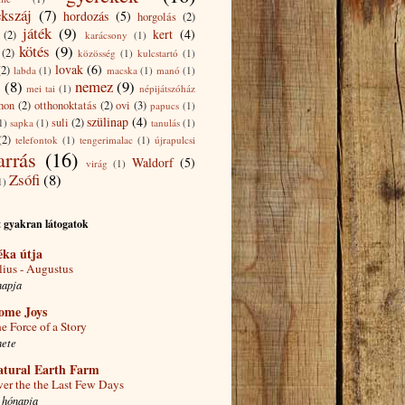
ekszáj
(7)
hordozás
(5)
horgolás
(2)
játék
(9)
kert
(4)
(2)
karácsony
(1)
kötés
(9)
(2)
közösség
(1)
kulcstartó
(1)
lovak
(6)
(2)
labda
(1)
macska
(1)
manó
(1)
(8)
nemez
(9)
mei tai
(1)
népijátszóház
hon
(2)
otthonoktatás
(2)
ovi
(3)
papucs
(1)
szülinap
(4)
suli
(2)
1)
sapka
(1)
tanulás
(1)
(2)
telefontok
(1)
tengerimalac
(1)
újrapulcsi
arrás
(16)
Waldorf
(5)
virág
(1)
Zsófi
(8)
1)
 gyakran látogatok
éka útja
lius - Augustus
napja
ome Joys
e Force of a Story
hete
atural Earth Farm
er the the Last Few Days
 hónapja