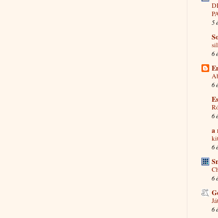
D
P
5 
S
si
6 
E
A
6 
E
Ró
6 
a
ki
6 
S
C
6 
G
Já
6 