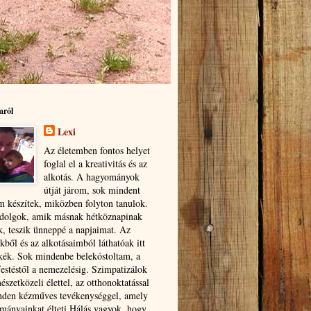
ról
Lexi
Az életemben fontos helyet
foglal el a kreativitás és az
alkotás. A hagyományok
útját járom, sok mindent
 készítek, miközben folyton tanulok.
dolgok, amik másnak hétköznapinak
k, teszik ünneppé a napjaimat. Az
kből és az alkotásaimból láthatóak itt
tkék. Sok mindenbe belekóstoltam, a
festéstől a nemezelésig. Szimpatizálok
észetközeli élettel, az otthonoktatással
nden kézműves tevékenységgel, amely
mányainkat élteti.Hálás vagyok, hogy