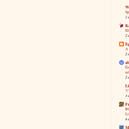
W
Sp
1 
K
Il
2 
Eg
A 
2 
a
Ér
né
2 
Li
7/
3 
F
Bl
Li
4 
M