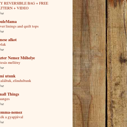
IY REVERSIBLE BAG + FREE
ATTERN + VIDEO
éve
ouleMama
lver linings and quilt tops
éve
mese alkot
blak
éve
szter Nemez Műhelye
zsás mellény
éve
 mi utunk
találtuk, elindultunk
éve
mall Things
hanges
éve
emma-nemez
ték a gyapjúval
éve