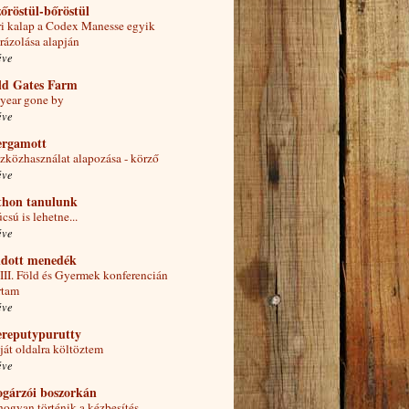
őröstül-bőröstül
i kalap a Codex Manesse egyik
rázolása alapján
éve
ld Gates Farm
year gone by
éve
ergamott
zközhasználat alapozása - körző
éve
tthon tanulunk
csú is lehetne...
éve
ldott menedék
III. Föld és Gyermek konferencián
rtam
éve
ereputypurutty
ját oldalra költöztem
éve
ogárzói boszorkán
ogyan történik a kézbesítés