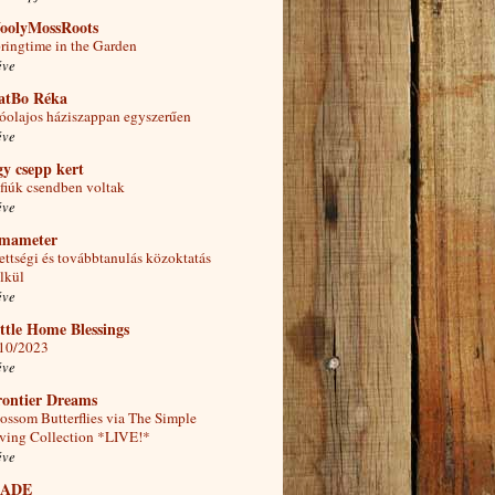
oolyMossRoots
ringtime in the Garden
éve
atBo Réka
lóolajos háziszappan egyszerűen
éve
y csepp kert
fiúk csendben voltak
éve
lmameter
ettségi és továbbtanulás közoktatás
lkül
éve
ttle Home Blessings
10/2023
éve
rontier Dreams
ossom Butterflies via The Simple
ving Collection *LIVE!*
éve
ADE